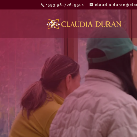
‭+593 98-726-9501‬
claudia.duran@cla